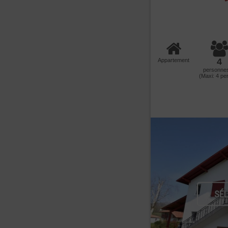
4
Appartement
personne
(Maxi:
4
per
SÉ