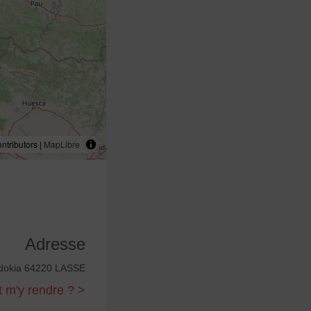
tributors |
MapLibre
Adresse
dokia 64220 LASSE
m'y rendre ? >