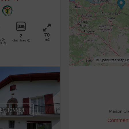
70
2
s
m2
chambres
s.
)
© OpenStreetMap Con
LECTIONNER
Maison Or
Comment 