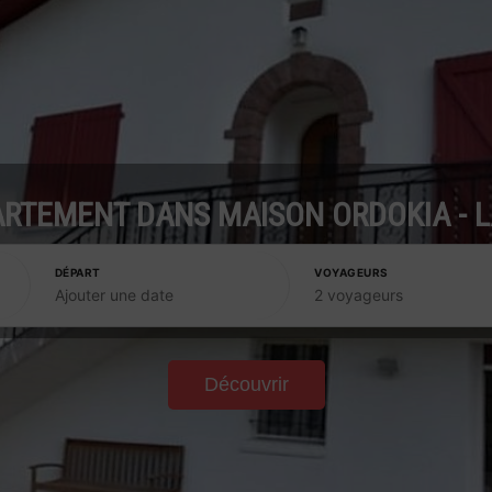
RTEMENT DANS MAISON ORDOKIA - 
DÉPART
VOYAGEURS
Ajouter une date
2 voyageurs
Découvrir