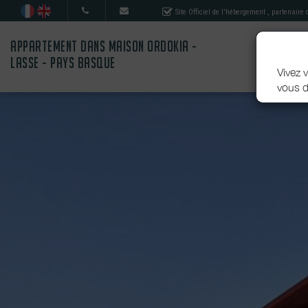
Site Officiel de l'hébergement
, partenaire
APPARTEMENT DANS MAISON ORDOKIA -
LASSE - PAYS BASQUE
Vivez v
vous d