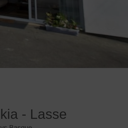
ia - Lasse
ays Basque