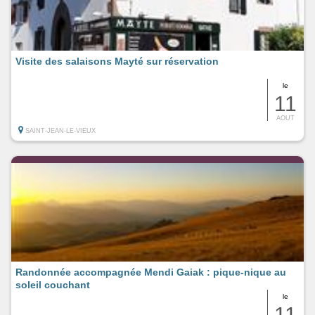
Visite des salaisons Mayté sur réservation
le
11
AOUT
SAINT-JEAN-LE-VIEUX
Randonnée accompagnée Mendi Gaiak : pique-nique au
soleil couchant
le
11