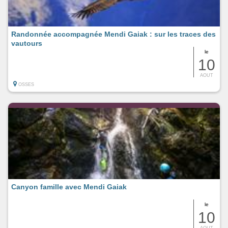
Randonnée accompagnée Mendi Gaiak : sur les traces des
vautours
le
10
AOUT
OSSES
Canyon famille avec Mendi Gaiak
le
10
AOUT