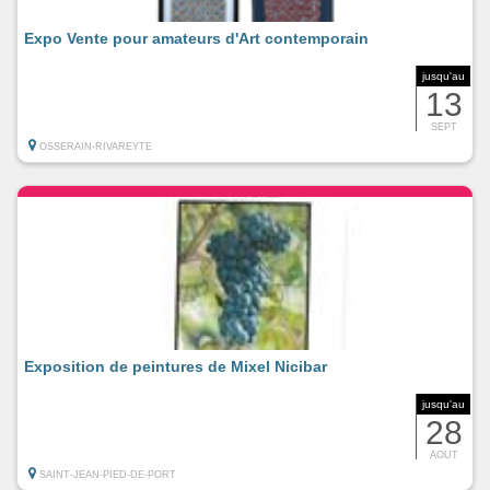
Expo Vente pour amateurs d'Art contemporain
jusqu'au
13
SEPT
OSSERAIN-RIVAREYTE
Exposition de peintures de Mixel Nicibar
jusqu'au
28
AOUT
SAINT-JEAN-PIED-DE-PORT