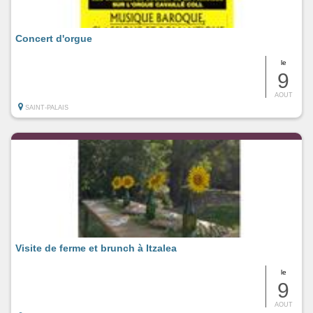
Concert d'orgue
le
9
AOUT
SAINT-PALAIS
Visite de ferme et brunch à Itzalea
le
9
AOUT