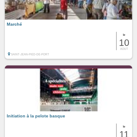
Marché
le
10
AOUT
SAINT-JEAN-PIED-DE-PORT
Initiation à la pelote basque
le
11