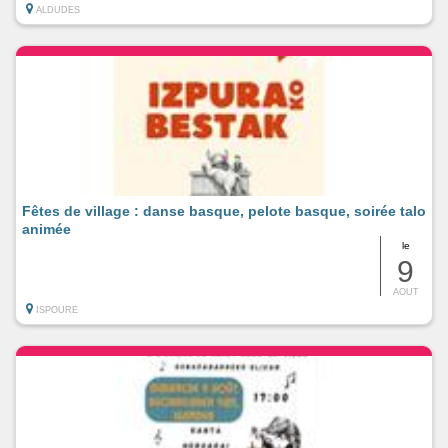
ALDUDES
Fêtes de village : danse basque, pelote basque, soirée talo
animée
le
9
AOUT
ISPOURE