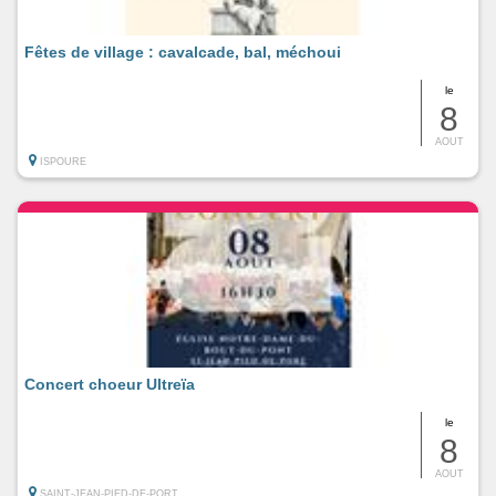
Fêtes de village : cavalcade, bal, méchoui
le
8
AOUT
ISPOURE
Concert choeur Ultreïa
le
8
AOUT
SAINT-JEAN-PIED-DE-PORT