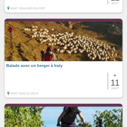
AOUT
SAINT-JEAN-PIED-DE-PORT
Balade avec un berger à Iraty
le
11
AOUT
SAINT-JEAN-LE-VIEUX