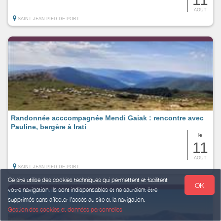
AOUT
SAINT-JEAN-PIED-DE-PORT
Randonnée acccompagnée Mendi Gaiak : rencontre avec
Pauline, bergère à Irati
le
11
AOUT
SAINT-JEAN-PIED-DE-PORT
Ce site utilise des cookies techniques qui permettent et facilitent
OK
votre navigation. Ils sont indispensables et ne sauraient être
supprimés sans affecter l’accès au site et la navigation.
Gestion des cookies et données personnelles