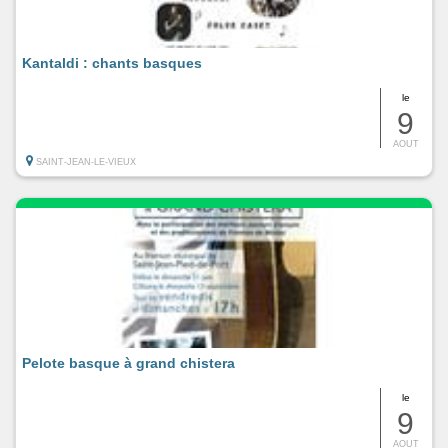
Kantaldi : chants basques
le
9
AOUT
SAINT-JEAN-LE-VIEUX
Pelote basque à grand chistera
le
9
AOUT