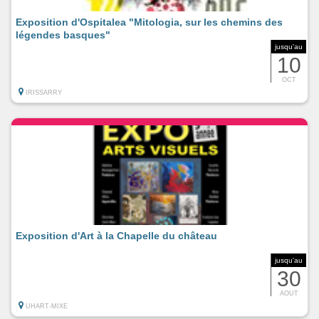
Exposition d'Ospitalea "Mitologia, sur les chemins des
légendes basques"
jusqu'au
10
OCT
IRISSARRY
Exposition d'Art à la Chapelle du château
jusqu'au
30
AOUT
UHART-MIXE