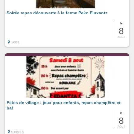
Soirée repas découverte à la ferme Peko Eluxantz
le
8
AOUT
LASSE
Fêtes de village : jeux pour enfants, repas champêtre et
bal
le
8
AOUT
ALDUDES