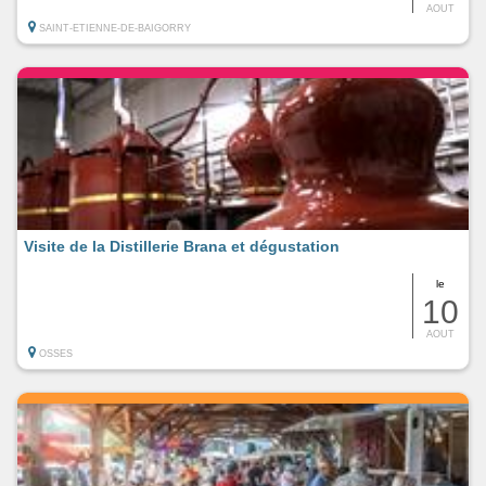
AOUT
SAINT-ETIENNE-DE-BAIGORRY
Visite de la Distillerie Brana et dégustation
le
10
AOUT
OSSES