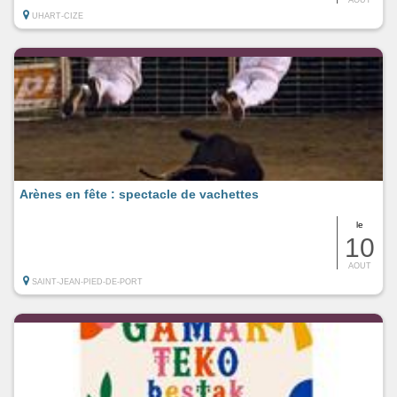
UHART-CIZE
Arènes en fête : spectacle de vachettes
le
10
AOUT
SAINT-JEAN-PIED-DE-PORT